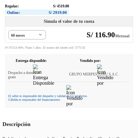
Regular:
S/
4519
.
00
Online:
S/
2919
.
00
Simula el valor de tu cuota
S/
116
.
90
60 meses
Mensual
(*) TCEA 40%. Plazo 5 años. El monto del interés es
S/
3775
.
02
Entrega disponible:
Vendido por:
Despacho a domicilio
GRUPO MERPES PERU S.A.C.
gratis
El seller es responsable del despacho y calidad de los productos.
Cálidda es responsable del financiamiento
Descripción