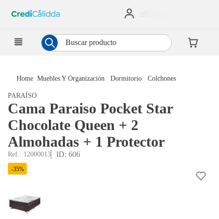
Buscar producto
Muebles Y Organización
Dormitorio
Colchones
PARAÍSO
Cama Paraiso Pocket Star
Chocolate Queen + 2
Almohadas + 1 Protector
ID
:
606
Ref.
:
12000013
-
35
%