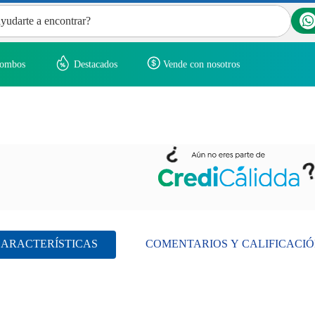
encontrar?
ombos
Destacados
Vende con nosotros
cados
ARACTERÍSTICAS
COMENTARIOS Y CALIFICACI