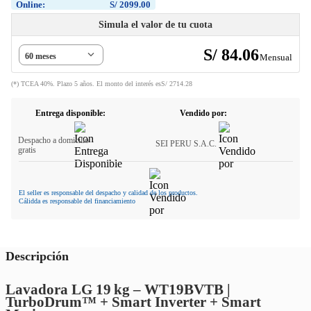
Online:
S/
2099
.
00
Simula el valor de tu cuota
S/
84
.
06
60 meses
Mensual
(*) TCEA 40%. Plazo 5 años. El monto del interés es
S/
2714
.
28
Entrega disponible:
Vendido por:
Despacho a domicilio
SEI PERU S.A.C.
gratis
El seller es responsable del despacho y calidad de los productos.
Cálidda es responsable del financiamiento
Descripción
Lavadora LG 19 kg – WT19BVTB |
TurboDrum™ + Smart Inverter + Smart