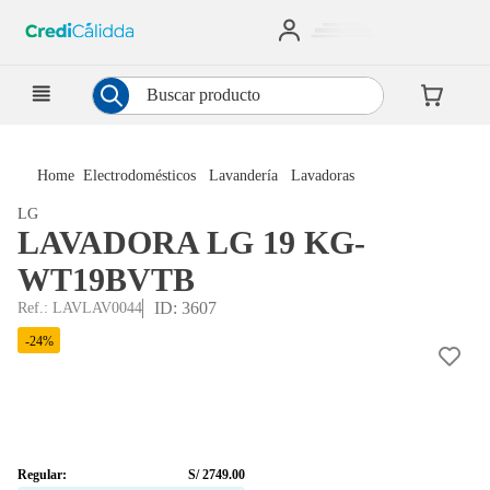
Buscar producto
Electrodomésticos
Lavandería
Lavadoras
LG
LAVADORA LG 19 KG-
WT19BVTB
ID
:
3607
Ref.
:
LAVLAV0044
-
24
%
Regular:
S/
2749
.
00